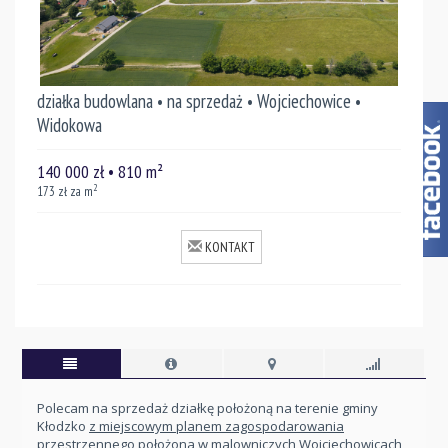
działka budowlana • na sprzedaż • Wojciechowice •
Widokowa
140 000
zł
• 810
m²
2
173
zł za m
KONTAKT
Polecam na sprzedaż działkę położoną na terenie gminy
Kłodzko
z miejscowym planem zagospodarowania
przestrzennego
położona w malowniczych Wojciechowicach