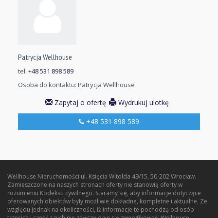
Patrycja Wellhouse
tel:
+48 531 898 589
Osoba do kontaktu:
Patrycja Wellhouse
Zapytaj o ofertę
Wydrukuj ulotkę
+48 531 898 589
Wellhouse Nieruchomości ul. Księcia Witolda 49/15, 50-202 Wrocław.
Zamieszczone na naszych stronach oferty nie stanowią oferty w
rozumieniu Kodeksu cywilnego. Staramy się, aby informacje dotyczące
oferowanych obiektów były możliwie dokładne, kompletne i aktualne. Ze
względu jednak na okoliczności, iż informacje te pochodzą od osób
trzecich i cześć z nich nie zawsze daje się zweryfikować, Wellhouse