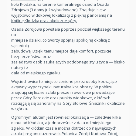
koło Kłodzka, na terenie kameralnego osiedla Osada
Zdrojowa (3 domy już wybudowane).
Znajduje się w
wyjątkowo widokowej lokalizacji
z piękną panoramą na
Kotlinę Kłodzką oraz okoliczne góry.
Osada Zdrojowa powstała poprzez podział większego terenu
na
mniejsze działki, co tworzy spójną i spokojną okolicę z
sąsiednią
zabudową. Dzięki temu miejsce daje komfort, poczucie
bezpieczeństwa oraz
sąsiedztwo osób szukających podobnego stylu życia — blisko
natury i z
dala od miejskiego zgiełku.
Wojciechowice to miejsce cenione przez osoby kochające
aktywny wypoczynek i naturalne krajobrazy. W pobliżu
znajdują się liczne szlaki piesze i rowerowe prowadzące
przez Góry Bardzkie oraz punkty widokowe, z których
rozciągają się panoramy na Góry Stołowe, Śnieżnik i okoliczne
wzgórza.
Ogromnym atutem jest również lokalizacja — zaledwie kilka
minut od Kłodzka, a jednocześnie z dala od miejskiego
zgiełku. W krótkim czasie można dotrzeć do największych
atrakcji regionu: uzdrowisk Polanica-Zdrój i Kudowa-Zdrój,