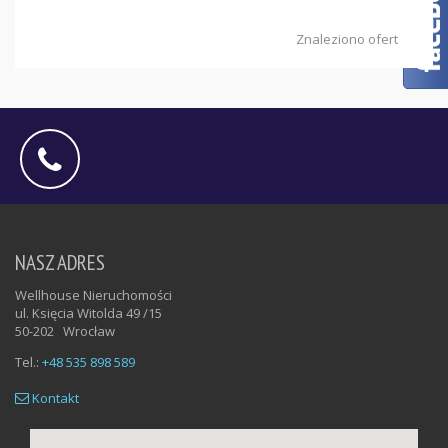
Znaleziono ofert
+48 535 898 589
NASZ ADRES
Wellhouse Nieruchomości
ul. Księcia Witolda 49 /15
50-202
Wrocław
Tel.:
+48 535 898 589
Kontakt