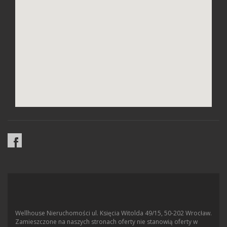
Wellhouse Nieruchomości ul. Księcia Witolda 49/15, 50-202 Wrocław.
Zamieszczone na naszych stronach oferty nie stanowią oferty w