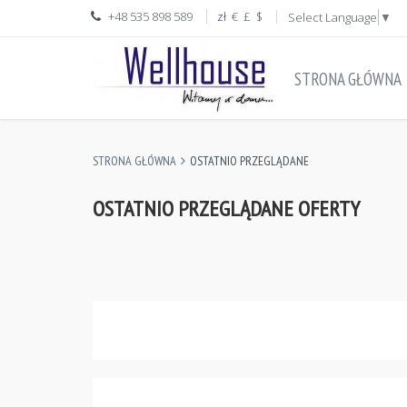
+48 535 898 589
zł
€
£
$
Select Language
▼
STRONA GŁÓWNA
STRONA GŁÓWNA
OSTATNIO PRZEGLĄDANE
OSTATNIO PRZEGLĄDANE OFERTY