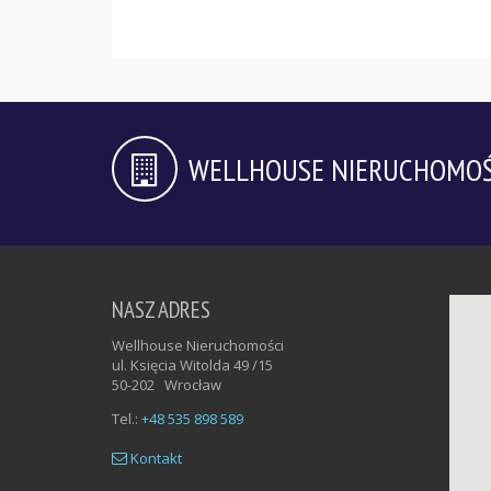
WELLHOUSE NIERUCHOMOŚ
NASZ ADRES
Wellhouse Nieruchomości
ul. Księcia Witolda 49 /15
50-202
Wrocław
Tel.:
+48 535 898 589
Kontakt