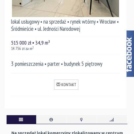
lokal usługowy • na sprzedaż • rynek wtórny • Wrocław •
Śródmieście • ul. Jedności Narodowej
515 000
zł
• 34,9
m²
2
14 756
zł za m
3 pomieszczenia • parter • budynek 5 piętrowy
KONTAKT
Na sprzedaż lokal komercyjny zlokalizowany w centrum