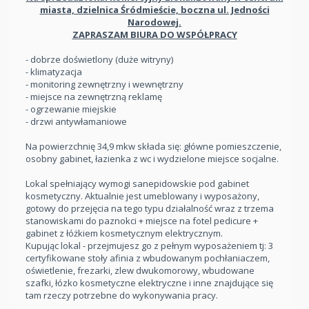
miasta, dzielnica Śródmieście, boczna ul. Jedności
Narodowej.
ZAPRASZAM BIURA DO WSPÓŁPRACY
- dobrze doświetlony (duże witryny)
- klimatyzacja
- monitoring zewnętrzny i wewnętrzny
- miejsce na zewnętrzną reklamę
- ogrzewanie miejskie
- drzwi antywłamaniowe
Na powierzchnię 34,9 mkw składa się: główne pomieszczenie,
osobny gabinet, łazienka z wc i wydzielone miejsce socjalne.
Lokal spełniający wymogi sanepidowskie pod gabinet
kosmetyczny. Aktualnie jest umeblowany i wyposażony,
gotowy do przejęcia na tego typu działalność wraz z trzema
stanowiskami do paznokci + miejsce na fotel pedicure +
gabinet z łóżkiem kosmetycznym elektrycznym.
Kupując lokal - przejmujesz go z pełnym wyposażeniem tj: 3
certyfikowane stoły afinia z wbudowanym pochłaniaczem,
oświetlenie, frezarki, zlew dwukomorowy, wbudowane
szafki, łózko kosmetyczne elektryczne i inne znajdujące się
tam rzeczy potrzebne do wykonywania pracy.