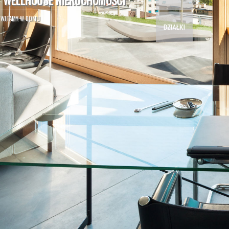
W
E
L
L
H
O
U
S
E
N
I
E
R
U
C
H
O
M
O
Ś
C
I
WITAMY W DOMU