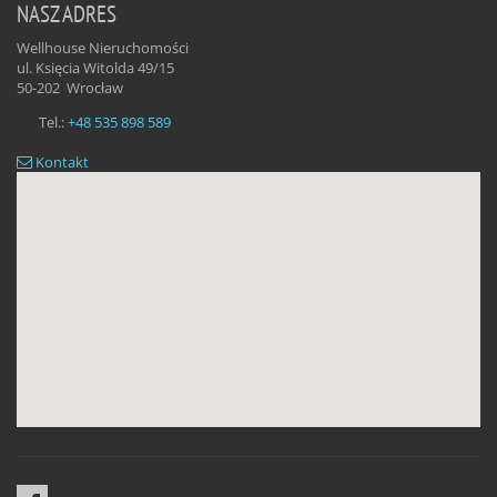
NASZ ADRES
Wellhouse Nieruchomości
ul. Księcia Witolda 49/15
50-202
Wrocław
Tel.:
+48 535 898 589
Kontakt