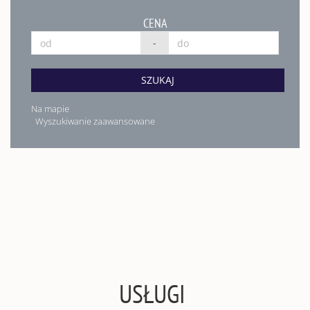
CENA
-
SZUKAJ
Na mapie
Wyszukiwanie zaawansowane
USŁUGI