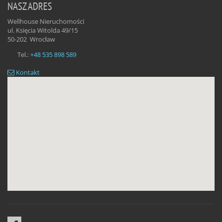
NASZ ADRES
Wellhouse Nieruchomości
ul. Księcia Witolda 49/15
50-202
Wrocław
Tel.:
+48 535 898 589
Kontakt