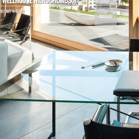
W
E
L
L
H
O
U
S
E
N
I
E
R
U
C
H
O
M
O
Ś
C
I
WITAMY W DOMU