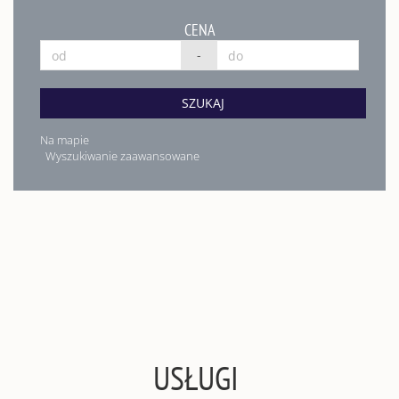
CENA
-
SZUKAJ
Na mapie
Wyszukiwanie zaawansowane
USŁUGI